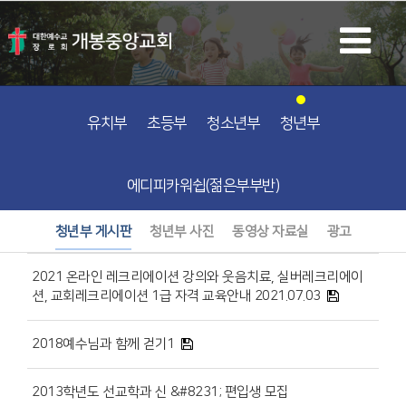
유치부
초등부
청소년부
청년부
에디피카워쉽(젊은부부반)
청년부 게시판
청년부 사진
동영상 자료실
광고
2021 온라인 레크리에이션 강의와 웃음치료, 실버레크리에이
션, 교회레크리에이션 1급 자격 교육안내 2021.07.03
2018예수님과 함께 걷기1
2013학년도 선교학과 신 &#8231; 편입생 모집