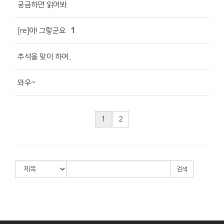
궁금하면 읽어봐.
[re]아! 그렇군요
1
추석을 맞이 하여..
와우~
1
2
검색