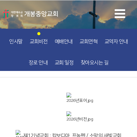
인사말
교회비전
예배안내
교회연혁
교역자 안내
장로 안내
교회 일정
찾아오시는 길
제1기념교회 : 캄보디아, 프놈펜 / 소망의 새빛교회