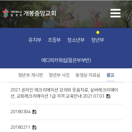
유치부
초등부
청소년부
청년부
에디피카워쉽(젊은부부반)
청년부 게시판
청년부 사진
동영상 자료실
광고
2021 온라인 레크리에이션 강의와 웃음치료, 실버레크리에이
션, 교회레크리에이션 1급 자격 교육안내 2021.07.03
20180304
20180211