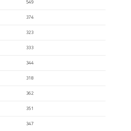
549
374
323
333
344
318
362
351
347