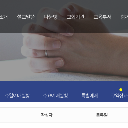
소개
설교말씀
나눔방
교회기관
교육부서
함
주일예배실황
수요예배실황
특별예배
구역장교
작성자
등록일