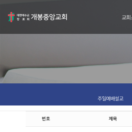
교회
주일예배설교
번호
제목