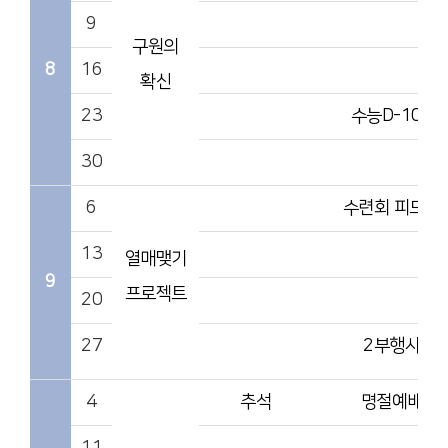
9
구원의
8
16
확신
23
수능D-100
30
6
수련회 피드백
13
열매맺기
9
프로젝트
20
27
2부행사
4
추석
명절예배