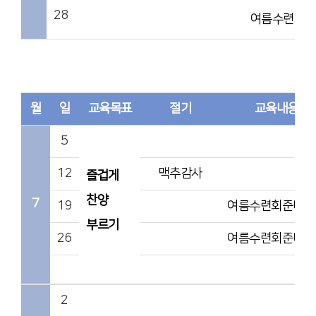
28
여름수련회준
월
일
교육목표
절기
교육내용
5
12
맥추감사
즐겁게
찬양
7
19
여름수련회준비 2
부르기
26
여름수련회준비 3
2