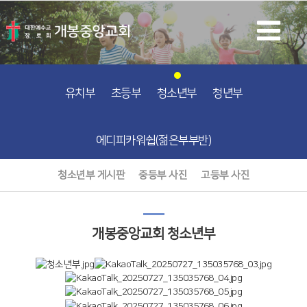
유치부
초등부
청소년부
청년부
에디피카워쉽(젊은부부반)
청소년부 게시판
중등부 사진
고등부 사진
개봉중앙교회 청소년부