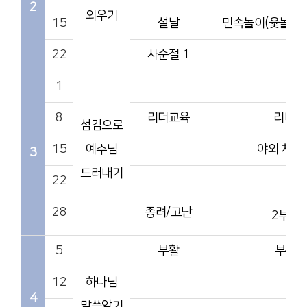
2
외우기
15
설날
민속놀이(윷놀이,
22
사순절 1
1
8
리더교육
리더L
섬김으로
15
예수님
야외 체육
3
드러내기
22
28
종려/고난
2부행
5
부활
부활절
12
하나님
4
말씀알기