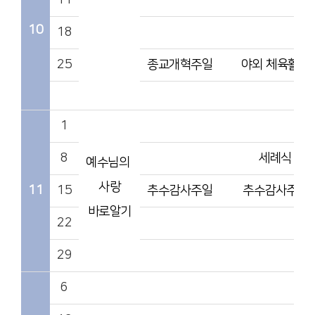
11
10
18
25
종교개혁주일
야외 체육활돌
1
8
세례식
예수님의
사랑
11
15
추수감사주일
추수감사주일
바로알기
22
29
6