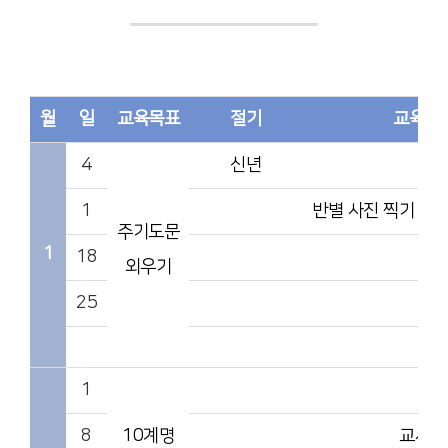
월
일
교육목표
절기
교육내
4
신년
1
반별 사진 찍기 및
주기도문
1
18
외우기
25
1
8
10계명
교사L