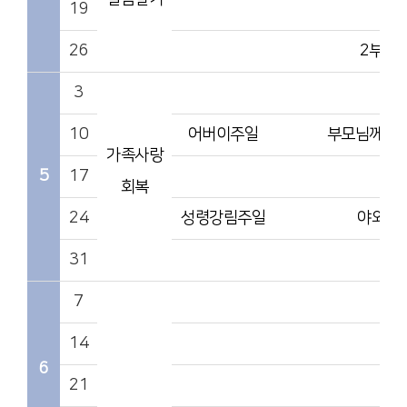
19
26
2부행
3
10
어버이주일
부모님께 감
가족사랑
5
17
회복
24
성령강림주일
야외예
31
7
14
6
21