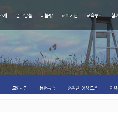
소개
설교말씀
나눔방
교회기관
교육부서
함
교회사진
봉헌특송
좋은 글, 영상 모음
자유