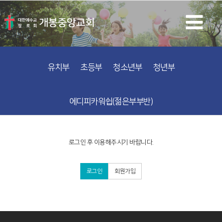
유치부
초등부
청소년부
청년부
에디피카워쉽(젊은부부반)
로그인 후 이용해주시기 바랍니다.
로그인
회원가입