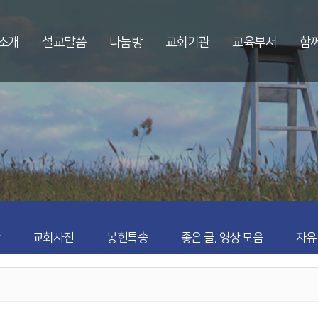
소개
설교말씀
나눔방
교회기관
교육부서
함
교회사진
봉헌특송
좋은 글, 영상 모음
자유