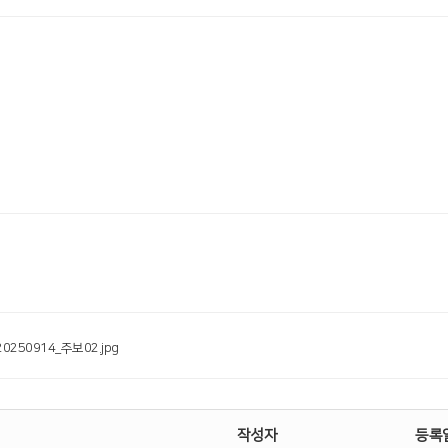
20250914_주보02.jpg
작성자
등록