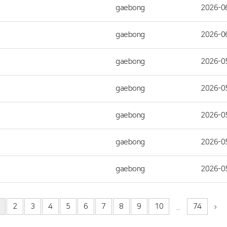
gaebong
2026-0
gaebong
2026-0
gaebong
2026-0
gaebong
2026-0
gaebong
2026-0
gaebong
2026-0
gaebong
2026-0
2
3
4
5
6
7
8
9
10
74
...